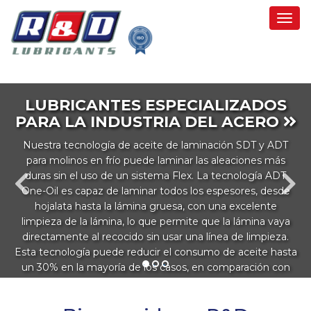
Togg
navi
LUBRICANTES ESPECIALIZADOS
PARA LA INDUSTRIA DEL ACERO
Nuestra tecnología de aceite de laminación SDT y ADT
para molinos en frío puede laminar las aleaciones más
duras sin el uso de un sistema Flex. La tecnología ADT
One-Oil es capaz de laminar todos los espesores, desde
hojalata hasta la lámina gruesa, con una excelente
limpieza de la lámina, lo que permite que la lámina vaya
directamente al recocido sin usar una línea de limpieza.
Esta tecnología puede reducir el consumo de aceite hasta
un 30% en la mayoría de los casos, en comparación con
1
2
3
las emulsiones actuales.